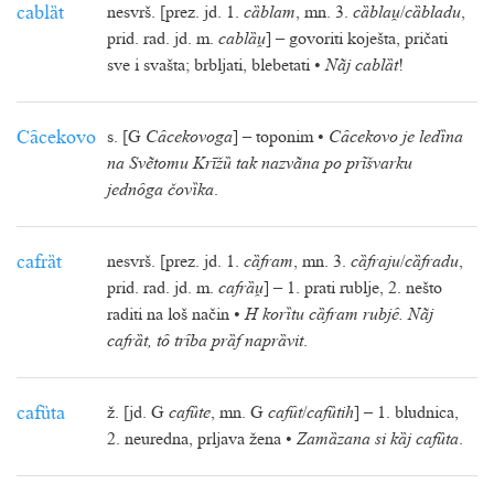
cablȁt
nesvrš. [prez. jd. 1.
cȁblam
, mn. 3.
cȁbla
/
cȁbladu
,
prid. rad. jd. m.
cablȁ
] – govoriti koješta, pričati
sve i svašta; brbljati, blebetati •
Nãj cablȁt
!
Cȃcekovo
s. [G
Cȃcekovoga
] – toponim •
Cȃcekovo je ledȉna
na Svẽtomu Krīžȕ tak nazvãna po prĩšvarku
jednȏga čovȉka
.
cafrȁt
nesvrš. [prez. jd. 1.
cȁfram
, mn. 3.
cȁfraju
/
cȁfradu
,
prid. rad. jd. m.
cafrȁ
] – 1. prati rublje, 2. nešto
raditi na loš način •
H korȉtu cȁfram rubjȇ. Nãj
cafrȁt, tȏ trȋba prȁf naprȁvit
.
cafȕta
ž. [jd. G
cafȕte
, mn. G
cafȗt
/
cafȕtih
] – 1. bludnica,
2. neuredna, prljava žena •
Zamȁzana si kȁj cafȕta
.