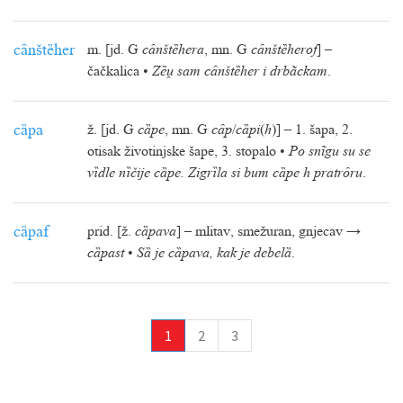
cȃnštȅher
m. [jd. G
cȃnštȅhera
, mn. G
cȃnštȅherof
] –
čačkalica •
Zȅ sam cȃnštȅher i drbãckam
.
cȁpa
ž. [jd. G
cȁpe
, mn. G
cȃp
/
cȁpi
(
h
)] – 1. šapa, 2.
otisak životinjske šape, 3. stopalo •
Po snĩgu su se
vȉdle nȉčije cȁpe. Zigrȉla si bum cȁpe h pratrȏru
.
cȁpaf
prid. [ž.
cȁpava
] – mlitav, smežuran, gnjecav →
cȁpast
•
Sȁ je cȁpava, kak je debelȁ
.
1
2
3