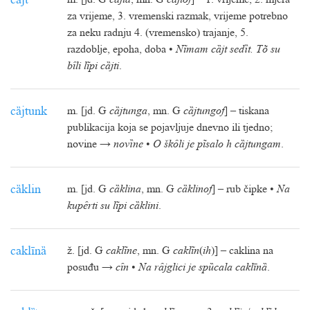
cȁjt
m. [jd. G
cȁjta
, mn. G
cȁjtof
] – 1. vrijeme, 2. mjera
za vrijeme, 3. vremenski razmak, vrijeme potrebno
za neku radnju 4. (vremensko) trajanje, 5.
razdoblje, epoha, doba •
Nĩmam cȁjt sedȉt. Tõ su
bȋli lĩpi cȁjti
.
cȁjtunk
m. [jd. G
cȁjtunga
, mn. G
cȁjtungof
] – tiskana
publikacija koja se pojavljuje dnevno ili tjedno;
novine →
novȉne
•
O škȏli je pĩsalo h cȁjtungam
.
cȁklin
m. [jd. G
cȁklina
, mn. G
cȁklinof
] – rub čipke •
Na
kupȇrti su lĩpi cȁklini
.
caklīnȁ
ž. [jd. G
caklĩne
, mn. G
caklĩn
(
ih
)] – caklina na
posuđu →
cȋn
•
Na rȃjglici je spȕcala caklīnȁ
.