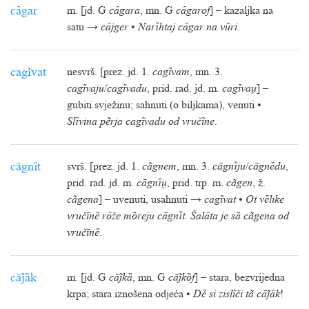
cȃgar
m. [jd. G
cȃgara
, mn. G
cȃgarof
] – kazaljka na
satu →
cȃjger
•
Narȉhtaj cȃgar na vȕri
.
cagĩvat
nesvrš. [prez. jd. 1.
cagĩvam
, mn. 3.
cagĩvaju
/
cagĩvadu
, prid. rad. jd. m.
cagĩva
] –
gubiti svježinu; sahnuti (o biljkama), venuti •
Slȉvina pẽrja cagĩvadu od vručĩne
.
cāgnȉt
svrš. [prez. jd. 1.
cãgnem
, mn. 3.
cāgnȉju
/
cāgnȅdu
,
prid. rad. jd. m.
cāgnȉ
, prid. trp. m.
cãgen
, ž.
cãgena
] – uvenuti, usahnuti →
cagĩvat
•
Ot vȅlike
vručīnȅ rȏže mȍreju cāgnȉt. Šalȃta je sȁ cãgena od
vručīnȅ
.
cāȁk
m. [jd. G
cākȁ
, mn. G
cākȍf
] – stara, bezvrijedna
krpa; stara iznošena odjeća •
Dȅ si zislĩči tã cāȁk
!