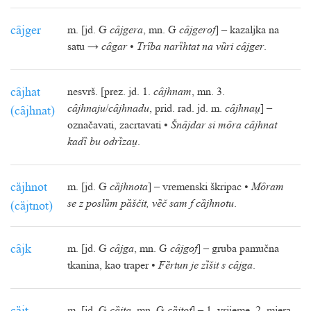
cȃjger
m. [jd. G
cȃjgera
, mn. G
cȃjgerof
] – kazaljka na
satu →
cȃgar
•
Trȋba narȉhtat na vȕri cȃjger
.
cȃjhat
nesvrš. [prez. jd. 1.
cȃjhnam
, mn. 3.
cȃjhnaju
/
cȃjhnadu
, prid. rad. jd. m.
cȃjhna
] –
(cȃjhnat)
označavati, zacrtavati •
Šnȃjdar si mȏra cȃjhnat
kadȉ bu odrȉza
.
cȁjhnot
m. [jd. G
cȁjhnota
] – vremenski škripac •
Mȏram
se z poslȕm pȁščit, vȅč sam f cȁjhnotu
.
(cȁjtnot)
cȃjk
m. [jd. G
cȃjga
, mn. G
cȃjgof
] – gruba pamučna
tkanina, kao traper •
Fȅrtun je zȉšit s cȃjga
.