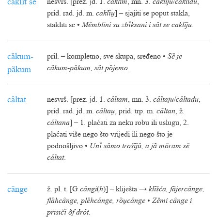
caklȉt se
nesvrš. [prez. jd. 1.
caklĩm
, mn. 3.
caklĩju
/
caklĩdu
,
prid. rad. jd. m.
caklȉ
] – sjajiti se poput stakla,
stakliti se •
Mȅmblini su zbȉksani i sȁt se caklĩju
.
cȁkum-
pril. – kompletno, sve skupa, sređeno •
Sȅ je
cȁkum
-
pȁkum, sȁt pȍjemo
.
pȁkum
cȃltat
nesvrš. [prez. jd. 1.
cȃltam
, mn. 3.
cȃltaju
/
cȃltadu
,
prid. rad. jd. m.
cȃlta
, prid. trp. m.
cȃltan
, ž.
cȃltana
] – 1. plaćati za neku robu ili uslugu, 2.
plaćati više nego što vrijedi ili nego što je
podnošljivo •
Unȉ sȁmo trošījȕ, a jã mȏram sȅ
cȃltat
.
cȃnge
ž. pl. t. [G
cȃngi
(
h
)] – kliješta →
klĩšča, fȁjercȃnge,
flȁhcȃnge, plȅhcȃnge, rȍcȃnge
•
Zȅmi cȃnge i
prisīčȉ õf drȏt
.