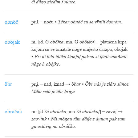
či dȕgo gledĩm f sȗnce
.
obnȏč
pril. – noću •
Tȅkar obnȏč su se vnȉli domȏm
.
obȏjak
m. [jd. G
obȏjka
, mn. G
obȏjkof
] – platnena krpa
kojom su se omatale noge umjesto čarapa, obojak
•
Prȋ nĩ bȋlo tȕliko štonfȏf pak su si ljȗdi zamãtali
nȍge h obȏjke
.
ȍbr
prij. – nad, iznad →
ȍbar
•
Ȍbr nȃs je zlãto sȗnce.
Mãlo selȍ je ȍbr brȋga
.
obrȃčak
m. [jd. G
obrȃčka
, mn. G
obrȃčkof
] – zavoj →
zaovȉnk
•
Nĩs mȍga tȁm dȁlje z ȁtum pak sam
ga ostȁvi na obrȃčku
.