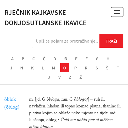
RJEČNIK KAJKAVSKE
Toggl
naviga
DONJOSUTLANSKE IKAVICE
A
B
C
Č
D
Đ
E
F
G
H
I
J
N
K
L
M
O
P
R
S
Š
T
U
V
Z
Ž
ȍblok
m. [jd. G
ȍbloga
, mn. G
ȍblogof
] – suh ili
navlažen, hladan ili topao komad platna, tkanine ili
(ȍblog)
pletiva kojim se oblaže neko mjesto na tijelu radi
liječenja, oblog •
Čelȁ me hbȍla pak si mȅčem
mȑzle ȍbloge
.