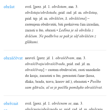
obrãst
svrš. [prez. jd. 1.
obrãstam
, mn. 3.
obrãstaju
/
obrãstadu
, prid. rad. jd. m.
obrãsta
,
prid. trp. jd. m.
obrȁščen
, ž.
obrȁščena
] –
rastenjem obuhvatiti, biti prekriven čim izraslim,
zarasti u što, obrasti •
Ledȉna je sȁ obrãsla z
drȁčum. Ne podbrĩva se pak je sȁf obrȁščen z
glȁkami
.
obraščȇvat
nesvrš. [prez. jd. 1.
obraščẽvam
, mn. 3.
obraščẽvaju
/
obraščẽvadu
, prid. rad. jd. m.
obraščȇva
] – rastom obuhvaćati, rasti unaokolo
do kraja, zarastati u što, prerastati čime (kosa,
dlaka, brada, trava, korov itd.), obrastati •
Posȉko
sam gãtružu, al se je počẽla pomãko obraščȇvat
.
obrȅcnit
svrš. [prez. jd. 1.
obrȅcnem se
, mn. 3.
obrȅcneju
/
obrȅcnedu se
, prid. rad. jd. m.
obrȅcni