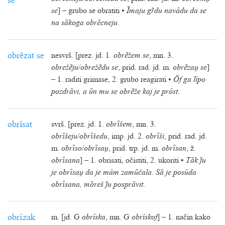
se
se
] – grubo se obratiti •
Ȉmaju gdu navȃdu da se
na sȁkoga obrȅcneju
.
obrẽzat se
nesvrš. [prez. jd. 1.
obrẽžem se
, mn. 3.
obrežẽju
/
obrežẽdu se
, prid. rad. jd. m.
obrẽza se
]
– 1. raditi grimase, 2. grubo reagirati •
Õf ga lȋpo
pozdrȁvi, a ũn mu se obrẽže kaj je prȏst
.
obrȉsat
svrš. [prez. jd. 1.
obrȉšem
, mn. 3.
obrȉšeju
/
obrȉšedu
, imp. jd. 2.
obrȉši
, prid. rad. jd.
m.
obrȉso
/
obrȉsa
, prid. trp. jd. m.
obrȉsan
, ž.
obrȉsana
] – 1. obrisati, očistiti, 2. ukoriti •
Tȁk u
je obrȉsa da je mȃm zamũčala. Sȁ je posȗda
obrȉsana, mȍreš u posprȁvit
.
obrȋzak
m. [jd. G
obrȋska
, mn. G
obrȋskof
] – 1. način kako