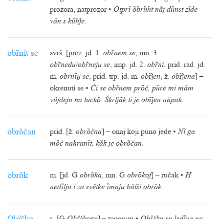
prozora, natprozor •
Otprȉ ȍbrliht nãj dȕnst zĩde
vȃn s kȕhe
.
obnȉt se
svrš. [prez. jd. 1.
obnem se
, mn. 3.
obnedu
/
obneju se
, imp. jd. 2.
obni
, prid. rad. jd.
m.
obnȉ se
, prid. trp. jd. m.
ob

en
, ž.
ob

ena
] –
okrenuti se •
Či se obnem prȍč, pȕre mi mȃm
vũjdeju na luckȍ. Škrljãk ti je ob

en nȃpak
.
obrȍčan
prid. [ž.
obrȍčna
] – onaj koji puno jede •
Nĩ ga
mȍč nahrānȉt, kȁk je obrȍčan
.
obrȍk
m. [jd. G
obrȍka
, mn. G
obrȍkof
] – ručak •
H
nedȉlju i za svẽtke ȉmaju bȍlši obrȍk
.