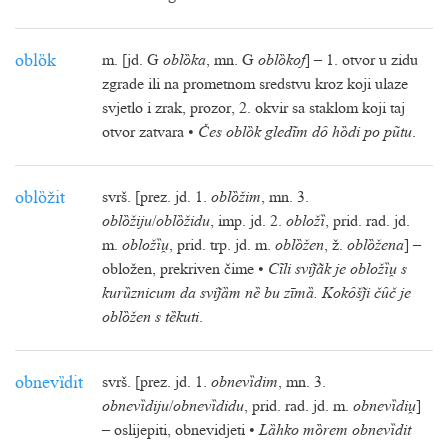
oblȍk
m. [jd. G
oblȍka
, mn. G
oblȍkof
] – 1. otvor u zidu
zgrade ili na prometnom sredstvu kroz koji ulaze
svjetlo i zrak, prozor, 2. okvir sa staklom koji taj
otvor zatvara •
Čes oblȍk gledĩm dȏ hȍdi po pũtu
.
oblȍžit
svrš. [prez. jd. 1.
oblȍžim
, mn. 3.
oblȍžiju
/
oblȍžidu
, imp. jd. 2.
obložȉ
, prid. rad. jd.
m.
obložȉ
, prid. trp. jd. m.
oblȍžen
, ž.
oblȍžena
] –
obložen, prekriven čime •
Cĩli sviãk je obložȉ s
kurȕznicum da sviȁm nȅ bu zīmȁ. Kokȏši čȗč je
oblȍžen s tȅkuti
.
obnevȉdit
svrš. [prez. jd. 1.
obnevȉdim
, mn. 3.
obnevȉdiju
/
obnevȉdidu
, prid. rad. jd. m.
obnevȉdi
]
– oslijepiti, obnevidjeti •
Lȁhko mȍrem obnevȉdit