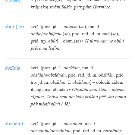
Obȑško
s. [G
Obȑškoga
] – toponim •
Obȑško su ledȉne na
krȁjnskoj strãni Sȕkle, prȉk pũta Harmȉce
.
obȕt (se)
svrš. [prez. jd. 1.
obȕjem
(
se
), mn. 3.
obȕjeju
/
obȕjedu
(
se
), prid. rad. jd. m.
obȗ
(
se
),
prid. trp.
obȗt
] – obuti (se) •
H jȗtro sam se obȗ i
prȅšo na ledȉnu
.
obzīdȁt
svrš. [prez. jd. 1.
obzĩdam
, mn. 3.
obzĩdaju
/
obzĩdadu
, prid. rad. jd. m.
obzīdȁ
, prid.
trp. jd. m.
obzĩdan
, ž.
obzĩdana
] – obložiti zidom
ili ciglama, obzidati •
Obzīdȁli smo štȁlu z nõvum
cȉglum. Znȏva sam obzīdȁ krȕšnu pȇč, kaj bumo
pȁk mȍgli kūrȉt h õj
.
obznȁniti
svrš. [prez. jd. 1.
obznȁnim
, mn. 3.
obznȁniju
/
obznȁnidu
, prid. rad. jd. m.
obznȁni
] –