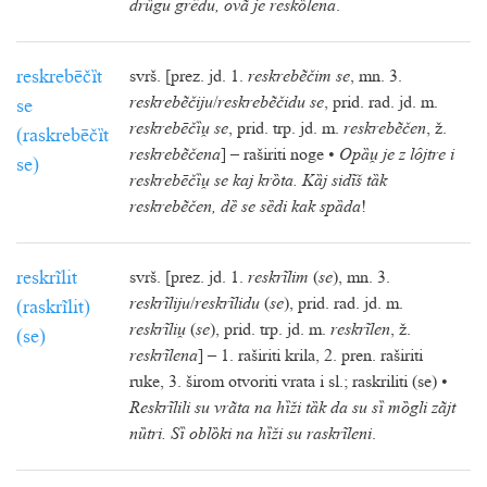
drȕgu grȇdu, ovã je reskȍlena
.
reskrebēčȉt
svrš. [prez. jd. 1.
reskrebẽčim se
, mn. 3.
reskrebẽčiju
/
reskrebẽčidu se
, prid. rad. jd. m.
se
reskrebēčȉ se
, prid. trp. jd. m.
reskrebẽčen
, ž.
(raskrebēčȉt
reskrebẽčena
] – raširiti noge •
Opȁ je z lȏjtre i
se)
reskrebēčȉ se kaj krȍta. Kȁj sidĩš tȁk
reskrebẽčen, dȅ se sȅdi kak spȁda
!
reskrĩlit
svrš. [prez. jd. 1.
reskrĩlim
(
se
), mn. 3.
reskrĩliju
/
reskrĩlidu
(
se
), prid. rad. jd. m.
(raskrĩlit)
reskrĩli
(
se
), prid. trp. jd. m.
reskrĩlen
, ž.
(se)
reskrĩlena
] – 1. raširiti krila, 2. pren. raširiti
ruke, 3. širom otvoriti vrata i sl.; raskriliti (se) •
Reskrĩlili su vrãta na hȉži tȁk da su sȉ mȍgli zãjt
nȕtri. Sȉ oblȍki na hȉži su raskrĩleni
.