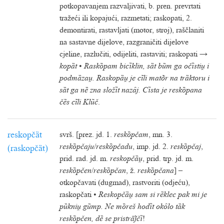
potkopavanjem razvaljivati, b. pren. prevrtati
tražeći ili kopajući, razmetati; raskopati, 2.
demontirati, rastavljati (motor, stroj), raščlaniti
na sastavne dijelove, razgraničiti dijelove
cjeline, razlučiti, odijeliti, rastaviti; raskopati →
kopȁt
•
Raskȍpam bicȉklin, sȁt bȕm ga očȉsti i
podmȁza. Raskopȁ je cĩli matõr na trȁktoru i
sȁt ga nȅ zna složȉt nazȃj. Cȉsta je reskȍpana
čȅs cĩli Klũč
.
reskopčȁt
svrš. [prez. jd. 1.
reskȍpčam
, mn. 3.
reskȍpčaju
/
reskȍpčadu
, imp. jd. 2.
reskȍpčaj
,
(raskopčȁt)
prid. rad. jd. m.
reskopčȁ
, prid. trp. jd. m.
reskȍpčen
/
reskȍpčan
, ž.
reskȍpčana
] –
otkopčavati (dugmad), rastvoriti (odjeću),
raskopčati •
Reskopčȁ sam si rȅklec pak mi je
pȕkni gȕmp. Ne mȍreš hodȉt okȏlo tȁk
reskȍpčen, dȅ se pristrāčȉ
!