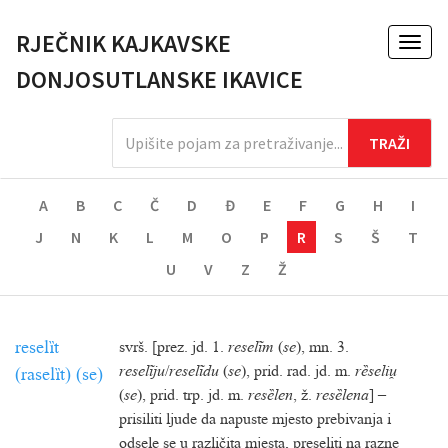
RJEČNIK KAJKAVSKE
Toggl
naviga
DONJOSUTLANSKE IKAVICE
A
B
C
Č
D
Đ
E
F
G
H
I
J
N
K
L
M
O
P
R
S
Š
T
U
V
Z
Ž
reselȉt
svrš. [prez. jd. 1.
reselĩm
(
se
), mn. 3.
reselĩju
/
reselĩdu
(
se
), prid. rad. jd. m.
rȅseli
(raselȉt) (se)
(
se
), prid. trp. jd. m.
resȅlen
, ž.
resȅlena
] –
prisiliti ljude da napuste mjesto prebivanja i
odsele se u različita mjesta, preseliti na razne