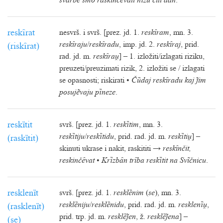
svȃrbe smo raskinčȇvali hȉžu cĩli dȃn
.
reskȋrat
nesvrš. i svrš. [prez. jd. 1.
reskȋram
, mn. 3.
reskȋraju
/
reskȋradu
, imp. jd. 2.
reskȋraj
, prid.
(riskȋrat)
rad. jd. m.
reskȋra
] – 1. izložiti/izlagati riziku,
preuzeti/preuzimati rizik, 2. izložiti se / izlagati
se opasnosti; riskirati •
Čȕdaj reskȋradu kaj im
posujẽvaju pȉneze
.
reskȉtit
svrš. [prez. jd. 1.
reskȉtim
, mn. 3.
reskȉtiju
/
reskȉtidu
, prid. rad. jd. m.
reskȉti
] –
(raskȉtit)
skinuti ukrase i nakit, raskititi →
reskȋnčit,
reskinčȇvat
•
Krȉzbȃn trȋba reskȉtit na Svĩčnicu
.
resklenȉt
svrš. [prez. jd. 1.
resklȅnim
(
se
), mn. 3.
resklȅniju
/
resklȅnidu
, prid. rad. jd. m.
resklenȉ
,
(rasklenȉt)
prid. trp. jd. m.
resklȅen
, ž.
resklȅena
] –
(se)