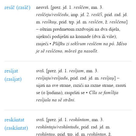
resȉč (rasȉč)
nesvrš. [prez. jd. 1.
resĩčem
, mn. 3.
resĩčeju
/
resĩčedu
, imp. jd. 2.
resīčȉ
, prid. rad. jd.
m.
resȉka
, prid. trp. jd. m.
resȉčen
, ž.
resȉčena
]
– oštrim predmetom razdvojiti na dva dijela,
sijekući podijeliti na komade (dva ili više);
rasjeći •
Plȃku zi sekȉrum resĩčem na pȏ. Mȇso
je sȅ resȉčeno, mȍreš ga nasolȉt
.
resȉjat
svrš. [prez. jd. 1.
resȉjam
, mn. 3.
resȉjaju
/
resȉjadu
, prid. rad. jd. m.
resȉja
] –
(rasȉjat)
sijati na sve strane, razići na razne strane, rasuti
se (o ljudima), raspršiti se •
Cĩla se famȉlija
resȉjala na sȅ strãni
.
reskȃntat
svrš. [prez. jd. 1.
reskȃntam
, mn. 3.
reskȃntaju
/
reskȃntadu
, prid. rad. jd. m.
(raskȃntat)
reskȃnta
, prid. trp. jd. m.
reskȃntan
, ž.