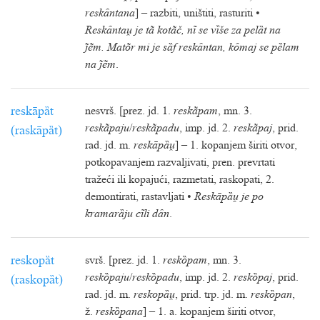
reskȃntana
] – razbiti, uništiti, rasturiti •
Reskȃnta je tã kotãč, nĩ se vȉše za pelȁt na
ẽm. Matõr mi je sȁf reskȃntan, kȏmaj se pȅlam
na ẽm
.
reskāpȁt
nesvrš. [prez. jd. 1.
reskãpam
, mn. 3.
reskãpaju
/
reskãpadu
, imp. jd. 2.
reskãpaj
, prid.
(raskāpȁt)
rad. jd. m.
reskāpȁ
] – 1. kopanjem širiti otvor,
potkopavanjem razvaljivati, pren. prevrtati
tražeći ili kopajući, razmetati, raskopati, 2.
demontirati, rastavljati •
Reskāpȁ je po
kramarȁju cĩli dȃn
.
reskopȁt
svrš. [prez. jd. 1.
reskȍpam
, mn. 3.
reskȍpaju
/
reskȍpadu
, imp. jd. 2.
reskȍpaj
, prid.
(raskopȁt)
rad. jd. m.
reskopȁ
, prid. trp. jd. m.
reskȍpan
,
ž.
reskȍpana
] – 1. a. kopanjem širiti otvor,