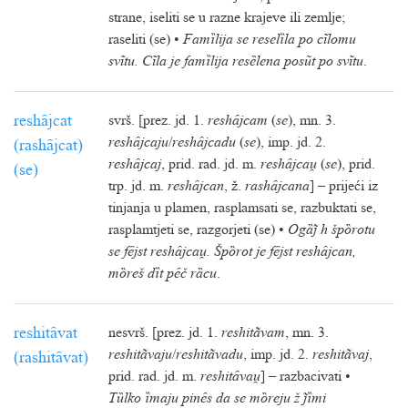
strane, iseliti se u razne krajeve ili zemlje;
raseliti (se) •
Famȉlija se reselȉla po cĩlomu
svĩtu. Cĩla je famȉlija resȅlena posũt po svĩtu
.
reshȃjcat
svrš. [prez. jd. 1.
reshȃjcam
(
se
), mn. 3.
reshȃjcaju
/
reshȃjcadu
(
se
), imp. jd. 2.
(rashȃjcat)
reshȃjcaj
, prid. rad. jd. m.
reshȃjca
(
se
), prid.
(se)
trp. jd. m.
reshȃjcan
, ž.
rashȃjcana
] – prijeći iz
tinjanja u plamen, rasplamsati se, razbuktati se,
rasplamtjeti se, razgorjeti (se) •
Ogȁ h špȍrotu
se fȇjst reshȃjca. Špȍrot je fȇjst reshȃjcan,
mȍreš dȉt pȇč rȁcu
.
reshitȃvat
nesvrš. [prez. jd. 1.
reshitãvam
, mn. 3.
reshitãvaju
/
reshitãvadu
, imp. jd. 2.
reshitãvaj
,
(rashitȃvat)
prid. rad. jd. m.
reshitȃva
] – razbacivati •
Tȕlko ȉmaju pinȇs da se mȍreju ž ȉmi