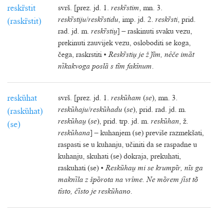
reskȑstit
svrš. [prez. jd. 1.
reskȑstim
, mn. 3.
reskȑstiju
/
reskȑstidu
, imp. jd. 2.
reskȑsti
, prid.
(raskȑstit)
rad. jd. m.
reskȑsti
] – raskinuti svaku vezu,
prekinuti zauvijek vezu, osloboditi se koga,
čega, raskrstiti •
Reskȑsti je ž ĩm, nȇče imȁt
nȉkakvoga poslȁ s tĩm fakȋnum
.
reskȕhat
svrš. [prez. jd. 1.
reskȕham
(
se
), mn. 3.
reskȕhaju
/
reskȕhadu
(
se
), prid. rad. jd. m.
(raskȕhat)
reskȕha
(
se
), prid. trp. jd. m.
reskȕhan
, ž.
(se)
reskȕhana
] – kuhanjem (se) previše razmekšati,
raspasti se u kuhanju, učiniti da se raspadne u
kuhanju, skuhati (se) dokraja, prekuhati,
raskuhati (se) •
Reskȕha mi se krumpĩr, nĩs ga
maknȉla z špȍrota na vrȋme. Ne mȍrem jȉst tõ
tȋsto, čȉsto je reskȕhano
.