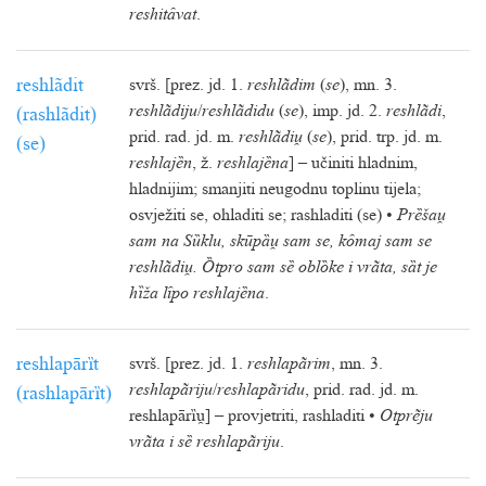
reshitȃvat
.
reshlãdit
svrš. [prez. jd. 1.
reshlãdim
(
se
), mn. 3.
reshlãdiju
/
reshlãdidu
(
se
), imp. jd. 2.
reshlãdi
,
(rashlãdit)
prid. rad. jd. m.
reshlãdi
(
se
), prid. trp. jd. m.
(se)
reshlajȅn
, ž.
reshlajȅna
] – učiniti hladnim,
hladnijim; smanjiti neugodnu toplinu tijela;
osvježiti se, ohladiti se; rashladiti (se) •
Prȅša
sam na Sȕklu, skūpȁ sam se, kȏmaj sam se
reshlãdi. Ȍtpro sam sȅ oblȍke i vrãta, sȁt je
hȉža lȋpo reshlajȅna
.
reshlapārȉt
svrš. [prez. jd. 1.
reshlapãrim
, mn. 3.
reshlapãriju
/
reshlapãridu
, prid. rad. jd. m.
(rashlapārȉt)
reshlapārȉ] – provjetriti, rashladiti •
Otprẽju
vrãta i sȅ reshlapãriju
.