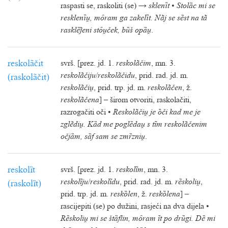
raspasti se, raskoliti (se) →
sklenȉt
•
Stolȁc mi se
resklenȉ, mȏram ga zakelȉt. Nãj se sȅst na tã
rasklȅeni stȏček, bȕš opȁ
.
reskolãčit
svrš. [prez. jd. 1.
reskolãčim
, mn. 3.
reskolãčiju
/
reskolãčidu
, prid. rad. jd. m.
(raskolãčit)
reskolãči
, prid. trp. jd. m.
reskolãčen
, ž.
reskolãčena
] – širom otvoriti, raskolačiti,
razrogačiti oči •
Reskolãči je ȍči kad me je
zglẽdi. Kȁd me poglȅda s tĩm reskolãčenim
očjȁm, sȁf sam se zmȑzni
.
reskolȉt
svrš. [prez. jd. 1.
reskolĩm
, mn. 3.
reskolĩju
/
reskolĩdu
, prid. rad. jd. m.
rȅskoli
,
(raskolȉt)
prid. trp. jd. m.
reskȍlen
, ž.
reskȍlena
] –
rascijepiti (se) po dužini, rasjeći na dva dijela •
Rȅskoli mi se štȁflin, mȏram ĩt po drȕgi. Dȅ mi