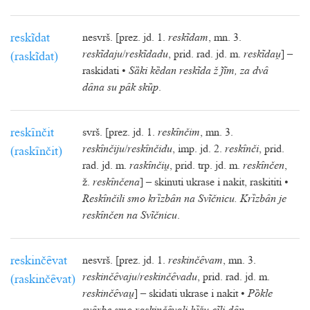
reskĩdat
nesvrš. [prez. jd. 1.
reskĩdam
, mn. 3.
reskĩdaju
/
reskĩdadu
, prid. rad. jd. m.
reskĩda
] –
(raskĩdat)
raskidati •
Sȁki kȅdan reskĩda ž ĩm, za dvȃ
dȃna su pȃk skȕp
.
reskȋnčit
svrš. [prez. jd. 1.
reskȋnčim
, mn. 3.
reskȋnčiju
/
reskȋnčidu
, imp. jd. 2.
reskȋnči
, prid.
(raskȋnčit)
rad. jd. m.
raskȋnči
, prid. trp. jd. m.
reskȋnčen
,
ž.
reskȋnčena
] – skinuti ukrase i nakit, raskititi •
Reskȋnčili smo krȉzbȃn na Svĩčnicu. Krȉzbȃn je
reskȋnčen na Svĩčnicu
.
reskinčȇvat
nesvrš. [prez. jd. 1.
reskinčȇvam
, mn. 3.
reskinčȇvaju
/
reskinčȇvadu
, prid. rad. jd. m.
(raskinčȇvat)
reskinčȇva
] – skidati ukrase i nakit •
Pȍkle